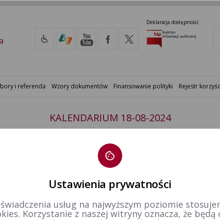
Deklaracja dostępności
a
bory i referenda
Wzory dokumentów
Finansowanie polityki
Rejestr korzyśc
KALENDARIUM 18-08-2024
 okręgu wyborczym nr 10
Ustawienia prywatności
 świadczenia usług na najwyższym poziomie stosujem
kies. Korzystanie z naszej witryny oznacza, że będą