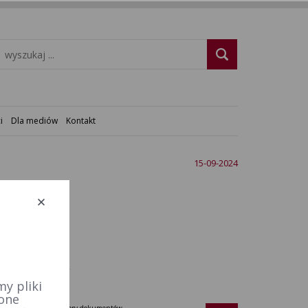
i
Dla mediów
Kontakt
15-09-2024
y pliki
 one