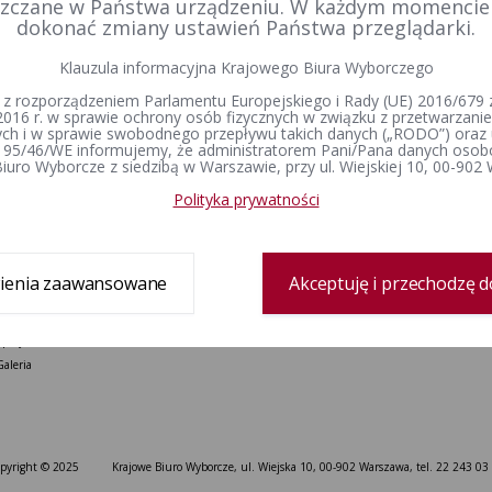
Delegatura
Prawo wyborcze
Wybory i referenda
zczane w Państwa urządzeniu. W każdym momenci
Zespół delegatury
Konstytucja Rzeczypospolitej Polskiej​
Wybory Prezydenta 
dokonać zmiany ustawień Państwa przeglądarki.
Polskiej
Sprawozdanie finansowe
Kodeks wyborczy
Wybory do Sejmu i 
Praca
Ustawa o referendum ogólnokrajowym
Klauzula informacyjna Krajowego Biura Wyborczego
Wybory do Parlamen
Ustawa o referendum lokalnym
 z rozporządzeniem Parlamentu Europejskiego i Rady (UE) 2016/679 z
Wybory samorządowe
Ustawa o partiach politycznych
2016 r. w sprawie ochrony osób fizycznych w związku z przetwarzan
lokalne
h i w sprawie swobodnego przepływu takich danych („RODO”) oraz 
Wyjaśnienia, stanowiska i
Referenda ogólnokr
 95/46/WE informujemy, że administratorem Pani/Pana danych osob
komunikaty
iuro Wyborcze z siedzibą w Warszawie, przy ul. Wiejskiej 10, 00-902
Rejestr wyborców
Wyroki i postanowienia sądów
Dane wyborcze
Polityka prywatności
Dla mediów
Kontakt
ienia zaawansowane
Akceptuję i przechodzę d
Informacje prasowe
Kontakt dla dziennikarzy
Spoty
Galeria
pyright © 2025
Krajowe Biuro Wyborcze, ul. Wiejska 10, 00-902 Warszawa, tel. 22 243 03