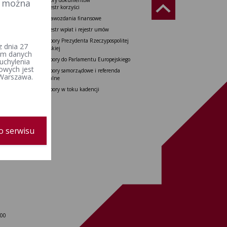
Wzory dokumentów
e można
Rzeczypospolitej
Rejestr korzyści
Sprawozdania finansowe
do Senatu
Rejestr wpłat i rejestr umów
tu Europejskiego
Wybory Prezydenta Rzeczypospolitej
 dnia 27
 i referenda
Polskiej
iem danych
Wybory do Parlamentu Europejskiego
uchylenia
ajowe
owych jest
Wybory samorządowe i referenda
 Warszawa.
lokalne
Wybory w toku kadencji
o serwisu
 00