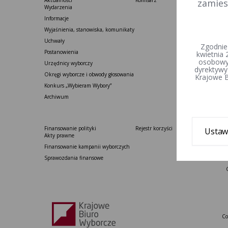
Aktualności
Komisarz
zamies
Wydarzenia
Informacje
Wyjaśnienia, stanowiska, komunikaty
Uchwały
Zgodnie
Postanowienia
kwietnia 
osobowyc
Urzędnicy wyborczy
dyrektywy
Okręgi wyborcze i obwody głosowania
Krajowe B
Konkurs „Wybieram Wybory”
Archiwum
Finansowanie polityki
Rejestr korzyści
Ustaw
Akty prawne
Finansowanie kampanii wyborczych
Sprawozdania finansowe
Co