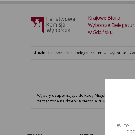
Krajowe Biuro
Wyborcze Delegatur
w Gdańsku
Aktualności
Komisarz
Delegatura
Prawo wyborcze
Wy
Wybory uzupełniające do Rady Miejskiej w Sztumie w
zarządzone na dzień 18 sierpnia 2024 r.
W celu
coo