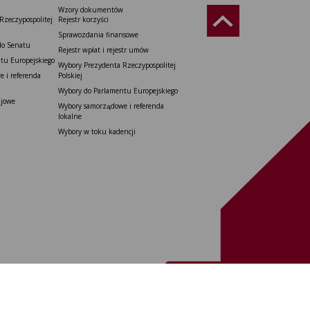
Wzory dokumentów
Rzeczypospolitej
Rejestr korzyści
Sprawozdania finansowe
do Senatu
Rejestr wpłat i rejestr umów
tu Europejskiego
Wybory Prezydenta Rzeczypospolitej
 i referenda
Polskiej
Wybory do Parlamentu Europejskiego
ajowe
Wybory samorządowe i referenda
lokalne
Wybory w toku kadencji
 00