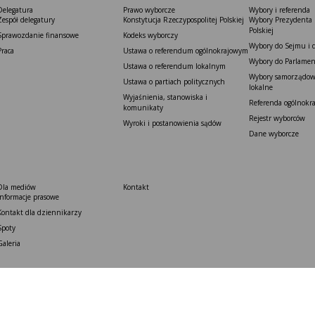
Delegatura
Prawo wyborcze
Wybory i referenda
Zespół delegatury
Konstytucja Rzeczypospolitej Polskiej​
Wybory Prezydenta 
Polskiej
Sprawozdanie finansowe
Kodeks wyborczy
Wybory do Sejmu i 
Praca
Ustawa o referendum ogólnokrajowym
Wybory do Parlamen
Ustawa o referendum lokalnym
Wybory samorządowe
Ustawa o partiach politycznych
lokalne
Wyjaśnienia, stanowiska i
Referenda ogólnokr
komunikaty
Rejestr wyborców
Wyroki i postanowienia sądów
Dane wyborcze
Dla mediów
Kontakt
Informacje prasowe
Kontakt dla dziennikarzy
Spoty
Galeria
pyright © 2026
Krajowe Biuro Wyborcze, ul. Wiejska 10, 00-902 Warszawa, tel. 22 243 03