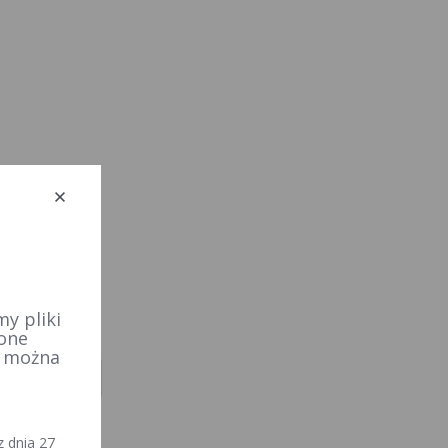
y pliki
 one
e można
 dnia 27