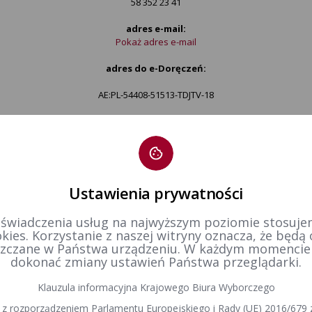
58 352 23 41
adres e-mail:
Pokaż adres e-mail
adres do e-Doręczeń:
AE:PL-54408-51513-TDJTV-18
Elektroniczna skrzynka podawcza ePUAP:
/alw9ax630q/SkrytkaESP
godziny urzędowania:
od poniedziałku do piątku w godz. 7:45 do 15:45
Ustawienia prywatności
 świadczenia usług na najwyższym poziomie stosujem
kies. Korzystanie z naszej witryny oznacza, że będą
zczane w Państwa urządzeniu. W każdym momenci
dokonać zmiany ustawień Państwa przeglądarki.
wybierz delegaturę
Klauzula informacyjna Krajowego Biura Wyborczego
 z rozporządzeniem Parlamentu Europejskiego i Rady (UE) 2016/679 z