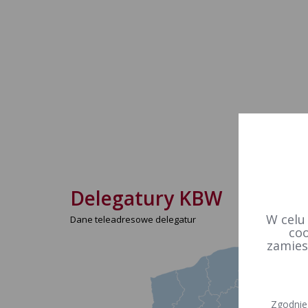
Delegatury KBW
W celu
Dane teleadresowe delegatur
coo
zamies
Zgodnie