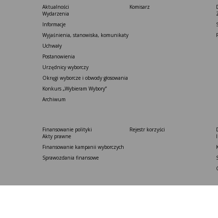
Aktualności
Komisarz
Wydarzenia
Informacje
Wyjaśnienia, stanowiska, komunikaty
Uchwały
Postanowienia
Urzędnicy wyborczy
Okręgi wyborcze i obwody głosowania
Konkurs „Wybieram Wybory”
Archiwum
Finansowanie polityki
Rejestr korzyści
Akty prawne
Finansowanie kampanii wyborczych
Sprawozdania finansowe
Co