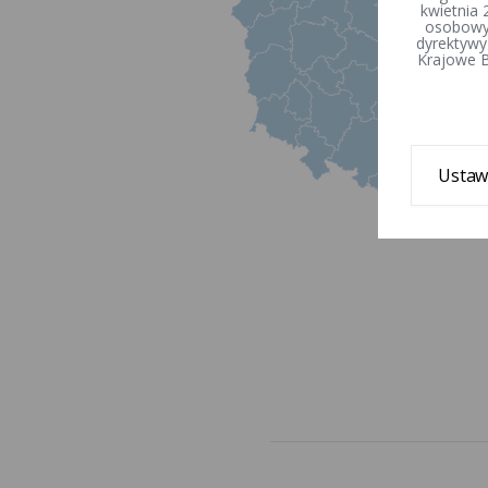
kwietnia 
osobowyc
dyrektywy
Krajowe B
Ustaw