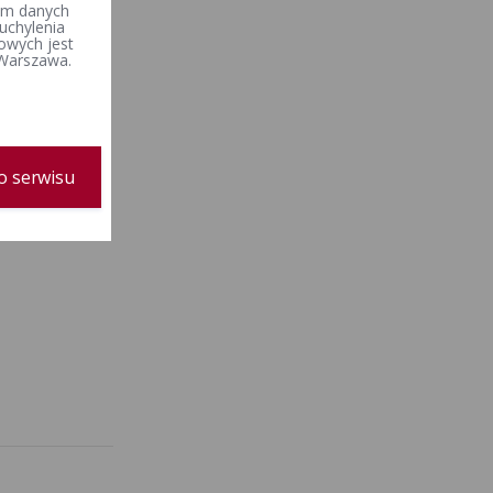
iem danych
uchylenia
owych jest
 Warszawa.
o serwisu