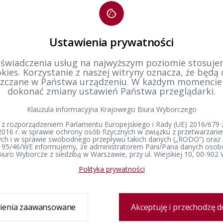
 rejestru wyborców na dzień 30 czerwca 2025 r.
Stan re
Ustawienia prywatności
 rejestru wyborców na dzień 31 grudnia 2024 r.
Stan re
 świadczenia usług na najwyższym poziomie stosujem
kies. Korzystanie z naszej witryny oznacza, że będą
zczane w Państwa urządzeniu. W każdym momenci
dokonać zmiany ustawień Państwa przeglądarki.
 rejestru wyborców na dzień 30 czerwca 2024 r.
Stan re
Klauzula informacyjna Krajowego Biura Wyborczego
 z rozporządzeniem Parlamentu Europejskiego i Rady (UE) 2016/679 z
2016 r. w sprawie ochrony osób fizycznych w związku z przetwarzan
1
2
3
4
5
6
7
h i w sprawie swobodnego przepływu takich danych („RODO”) oraz 
 95/46/WE informujemy, że administratorem Pani/Pana danych osob
iuro Wyborcze z siedzibą w Warszawie, przy ul. Wiejskiej 10, 00-902
Polityka prywatności
Delegatura
Prawo wyborcze
Wybory i referenda
Zespół delegatury
Konstytucja Rzeczypospolitej Polskiej​
Wybory Prezydenta 
ienia zaawansowane
Akceptuję i przechodzę d
Polskiej
Sprawozdanie finansowe
Kodeks wyborczy
Wybory do Sejmu i 