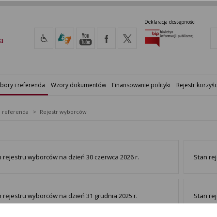
Deklaracja dostępności
a
bory i referenda
Wzory dokumentów
Finansowanie polityki
Rejestr korzyśc
i referenda
Rejestr wyborców
 rejestru wyborców na dzień 30 czerwca 2026 r.
Stan re
 rejestru wyborców na dzień 31 grudnia 2025 r.
Stan re