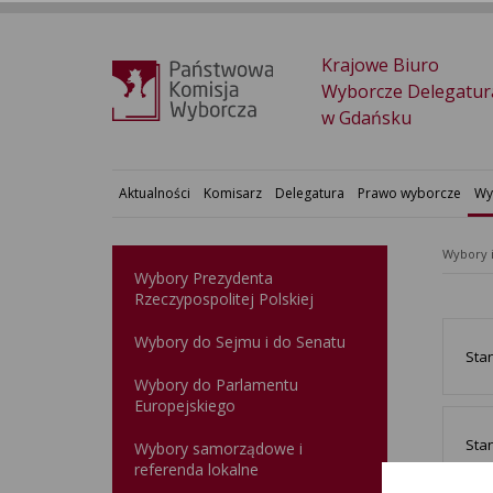
Krajowe Biuro
Wyborcze Delegatur
w Gdańsku
Aktualności
Komisarz
Delegatura
Prawo wyborcze
Wy
Wybory 
Wybory Prezydenta
Rzeczypospolitej Polskiej
Wybory do Sejmu i do Senatu
Stan
Wybory do Parlamentu
Europejskiego
Stan
Wybory samorządowe i
referenda lokalne