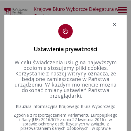
Krajowe Biuro Wyborcze Delegatura w
Gdańsku
Deklaracja dostępności
Ustawienia prywatności
W celu świadczenia usług na najwyższym
poziomie stosujemy pliki cookies.
26-10-2025
Korzystanie z naszej witryny oznacza, że
KALENDARIUM 23-11-2025
będą one zamieszczane w Państwa
urządzeniu. W każdym momencie można
dokonać zmiany ustawień Państwa
14-12-2025
przeglądarki.
Wybory uzupełniające do Rady Gminy Sadlinki w okręgu
Klauzula informacyjna Krajowego Biura Wyborczego
wyborczym nr 5 zarządzone na dzień 23 listopada 2025 r.
Zgodnie z rozporządzeniem Parlamentu Europejskiego
i Rady (UE) 2016/679 z dnia 27 kwietnia 2016 r. w
sprawie ochrony osób fizycznych w związku z
przetwarzaniem danych osobowych i w sprawie
Wybory uzupełniające do Rady Gminy Starogard Gdański w