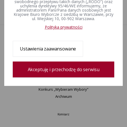
swobodnego przepływu takich danych („RODO”) oraz
okręgu wyborczym nr 1 zarządzone na dzień 23 listopada
uchylenia dyrektywy 95/46/WE informujemy, że
2025 r.
administratorem Pani/Pana danych osobowych jest
Krajowe Biuro Wyborcze z siedzibą w Warszawie, przy
ul. Wiejskiej 10, 00-902 Warszawa.
Polityka prywatności
Aktualności
Wydarzenia
Informacje
Ustawienia zaawansowane
Wyjaśnienia, stanowiska, komunikaty
Uchwały
Postanowienia
Akceptuję i przechodzę do serwisu
Urzędnicy wyborczy
Okręgi wyborcze i obwody głosowania
Konkurs „Wybieram Wybory”
Archiwum
Komisarz