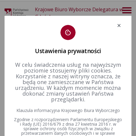
Krajowe Biuro Wyborcze Delegatura w
Gdańsku
Deklaracja dostępności
Ustawienia prywatności
W celu świadczenia usług na najwyższym
poziomie stosujemy pliki cookies.
więcej
Korzystanie z naszej witryny oznacza, że
będą one zamieszczane w Państwa
Aktualności
Konkurs „Wybieram Wybory”
III edycja
urządzeniu. W każdym momencie można
dokonać zmiany ustawień Państwa
przeglądarki.
Za nami finał III edycji konkursu „Wybieram Wybory”
Klauzula informacyjna Krajowego Biura Wyborczego
Do tegorocznej, trzeciej już edycji konkursu „Wybieram wybory”
Zgodnie z rozporządzeniem Parlamentu Europejskiego
zgłosiło się 7158 uczniów z 671 szkół ponadminazjalnych w całej
i Rady (UE) 2016/679 z dnia 27 kwietnia 2016 r. w
Polsce. Dziś poznaliśmy nazwiska laureatów konkursu.
sprawie ochrony osób fizycznych w związku z
przetwarzaniem danych osobowych i w sprawie