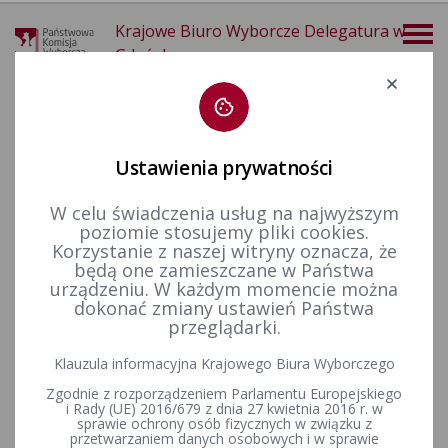
Krajowe Biuro Wyborcze Delegatura w
Gdańsku
Deklaracja dostępności
Ustawienia prywatności
W celu świadczenia usług na najwyższym
poziomie stosujemy pliki cookies.
więcej
Korzystanie z naszej witryny oznacza, że
będą one zamieszczane w Państwa
Wybory i referenda
Wybory samorządowe i referenda lokalne
Wybory i referenda w toku kadencji
Kadencja 2024-2029
urządzeniu. W każdym momencie można
Wybory uzupełniające
Wybory uzupełniające do Rady Gminy Suchy Dąb w okręgu wyborczym nr 5 zarządzone na dzień 12 kwietnia 2026 r.
dokonać zmiany ustawień Państwa
przeglądarki.
Wybory uzupełniające do Rady
Klauzula informacyjna Krajowego Biura Wyborczego
Gminy Suchy Dąb w okręgu
Zgodnie z rozporządzeniem Parlamentu Europejskiego
wyborczym nr 5 zarządzone na
i Rady (UE) 2016/679 z dnia 27 kwietnia 2016 r. w
sprawie ochrony osób fizycznych w związku z
przetwarzaniem danych osobowych i w sprawie