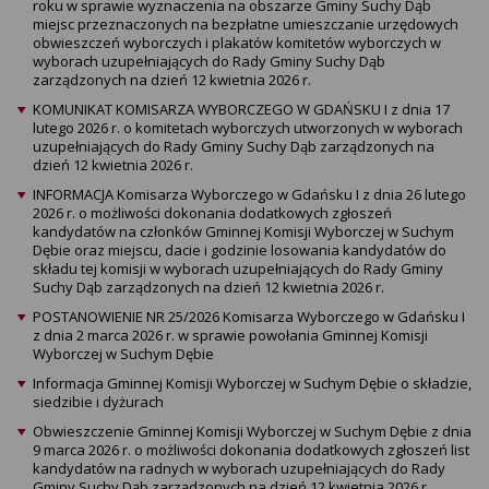
roku w sprawie wyznaczenia na obszarze Gminy Suchy Dąb
miejsc przeznaczonych na bezpłatne umieszczanie urzędowych
obwieszczeń wyborczych i plakatów komitetów wyborczych w
wyborach uzupełniających do Rady Gminy Suchy Dąb
zarządzonych na dzień 12 kwietnia 2026 r.
KOMUNIKAT KOMISARZA WYBORCZEGO W GDAŃSKU I z dnia 17
lutego 2026 r. o komitetach wyborczych utworzonych w wyborach
uzupełniających do Rady Gminy Suchy Dąb zarządzonych na
dzień 12 kwietnia 2026 r.
INFORMACJA Komisarza Wyborczego w Gdańsku I z dnia 26 lutego
2026 r. o możliwości dokonania dodatkowych zgłoszeń
kandydatów na członków Gminnej Komisji Wyborczej w Suchym
Dębie oraz miejscu, dacie i godzinie losowania kandydatów do
składu tej komisji w wyborach uzupełniających do Rady Gminy
Suchy Dąb zarządzonych na dzień 12 kwietnia 2026 r.
POSTANOWIENIE NR 25/2026 Komisarza Wyborczego w Gdańsku I
z dnia 2 marca 2026 r. w sprawie powołania Gminnej Komisji
Wyborczej w Suchym Dębie
Informacja Gminnej Komisji Wyborczej w Suchym Dębie o składzie,
siedzibie i dyżurach
Obwieszczenie Gminnej Komisji Wyborczej w Suchym Dębie z dnia
9 marca 2026 r. o możliwości dokonania dodatkowych zgłoszeń list
kandydatów na radnych w wyborach uzupełniających do Rady
Gminy Suchy Dąb zarządzonych na dzień 12 kwietnia 2026 r.