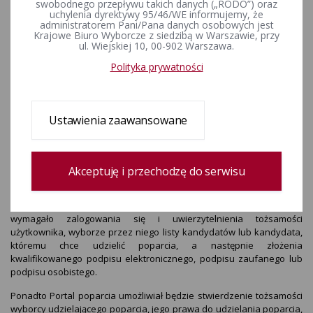
swobodnego przepływu takich danych („RODO”) oraz
pod pozycją 178, została ogłoszona ustawa z dnia 23 stycznia
uchylenia dyrektywy 95/46/WE informujemy, że
2026 r. o zmianie ustawy - Kodeks wyborczy (Dz. U. poz.
administratorem Pani/Pana danych osobowych jest
Krajowe Biuro Wyborcze z siedzibą w Warszawie, przy
178). Powołana nowelizacja Kodeksu wyborczego przewiduje
ul. Wiejskiej 10, 00-902 Warszawa.
utworzenie i prowadzenie w systemie teleinformatycznym
Portalu poparcia, który – alternatywnie dla dotychczasowego
Polityka prywatności
tradycyjnego sposobu – umożliwi również udzielanie poparcia
w formie elektronicznej dla zgłoszenia listy kandydatów na
posłów lub posłów do Parlamentu Europejskiego, kandydata
na Prezydenta Rzeczypospolitej Polskiej oraz kandydata na
Ustawienia zaawansowane
senatora. Portal poparcia nie będzie miał natomiast
zastosowania do wyborów organów stanowiących jednostek
samorządu terytorialnego oraz wyborów na wójtów
(burmistrzów, prezydentów miast).
Akceptuję i przechodzę do serwisu
Jak wynika z powołanej nowelizacji Kodeksu wyborczego udzielenie
przez wyborcę poparcia za pośrednictwem Portalu poparcia będzie
wymagało zalogowania się i uwierzytelnienia tożsamości
użytkownika, wyborze przez niego listy kandydatów lub kandydata,
któremu chce udzielić poparcia, a następnie złożenia
kwalifikowanego podpisu elektronicznego, podpisu zaufanego lub
podpisu osobistego.
Ponadto Portal poparcia umożliwiał będzie stwierdzenie tożsamości
wyborcy udzielającego poparcia, jego prawa do udzielania poparcia,