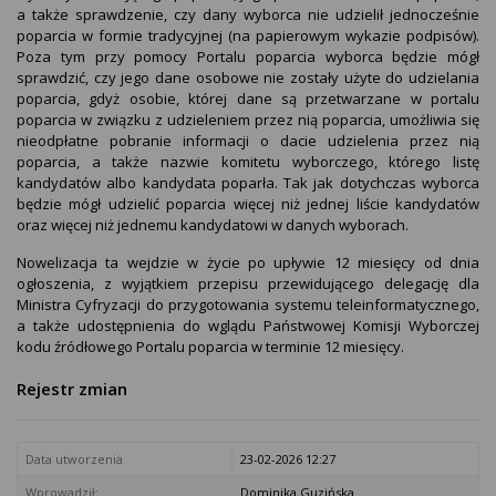
a także sprawdzenie, czy dany wyborca nie udzielił jednocześnie
poparcia w formie tradycyjnej (na papierowym wykazie podpisów).
Poza tym przy pomocy Portalu poparcia wyborca będzie mógł
sprawdzić, czy jego dane osobowe nie zostały użyte do udzielania
poparcia, gdyż osobie, której dane są przetwarzane w portalu
poparcia w związku z udzieleniem przez nią poparcia, umożliwia się
nieodpłatne pobranie informacji o dacie udzielenia przez nią
poparcia, a także nazwie komitetu wyborczego, którego listę
kandydatów albo kandydata poparła. Tak jak dotychczas wyborca
będzie mógł udzielić poparcia więcej niż jednej liście kandydatów
oraz więcej niż jednemu kandydatowi w danych wyborach.
Nowelizacja ta wejdzie w życie po upływie 12 miesięcy od dnia
ogłoszenia, z wyjątkiem przepisu przewidującego delegację dla
Ministra Cyfryzacji do przygotowania systemu teleinformatycznego,
a także udostępnienia do wglądu Państwowej Komisji Wyborczej
kodu źródłowego Portalu poparcia w terminie 12 miesięcy.
Rejestr zmian
Data utworzenia
23-02-2026 12:27
Wprowadził:
Dominika Guzińska