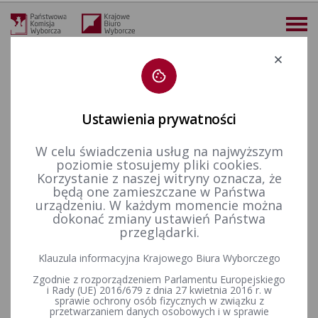
Deklaracja dostępności
Ustawienia prywatności
W celu świadczenia usług na najwyższym
więcej
poziomie stosujemy pliki cookies.
Korzystanie z naszej witryny oznacza, że
Aktualności
Konkurs „Wybieram Wybory”
I edycja
DRUGI ETAP KONKURSU „WYBIERAM WYBORY” - INFORMACJA PRASOWA
będą one zamieszczane w Państwa
urządzeniu. W każdym momencie można
DRUGI ETAP KONKURSU
dokonać zmiany ustawień Państwa
przeglądarki.
„WYBIERAM WYBORY” -
Klauzula informacyjna Krajowego Biura Wyborczego
INFORMACJA PRASOWA
Zgodnie z rozporządzeniem Parlamentu Europejskiego
i Rady (UE) 2016/679 z dnia 27 kwietnia 2016 r. w
sprawie ochrony osób fizycznych w związku z
273 uczniów z całego kraju zakwalifikowało się do drugiego etapu
przetwarzaniem danych osobowych i w sprawie
Ogólnopolskiego Konkursu Wiedzy o Prawie Wyborczym pod hasłem