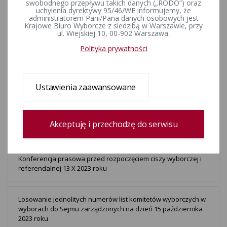
swobodnego przepływu takich danych („RODO”) oraz
2023 roku
uchylenia dyrektywy 95/46/WE informujemy, że
administratorem Pani/Pana danych osobowych jest
Krajowe Biuro Wyborcze z siedzibą w Warszawie, przy
ul. Wiejskiej 10, 00-902 Warszawa.
Ogłoszenie wyników głosowania 17 X 2023 roku
Polityka prywatności
Konferencje prasowe 16 X 2023 roku
Ustawienia zaawansowane
Konferencje prasowe 15 X 2023 roku
Akceptuję i przechodzę do serwisu
Konferencja prasowa przed rozpoczęciem ciszy wyborczej i
referendalnej 13 X 2023 roku
Losowanie jednolitych numerów list komitetów wyborczych w
wyborach do Sejmu zarządzonych na dzień 15 października
2023 roku