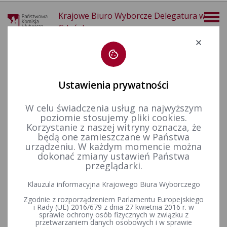
Krajowe Biuro Wyborcze Delegatura w
Gdańsku
Deklaracja dostępności
Ustawienia prywatności
W celu świadczenia usług na najwyższym
poziomie stosujemy pliki cookies.
więcej
Korzystanie z naszej witryny oznacza, że
będą one zamieszczane w Państwa
Dla mediów
Galeria
Wybory do Sejmu i Senatu referendum ogólnokrajowe 2023
urządzeniu. W każdym momencie można
dokonać zmiany ustawień Państwa
przeglądarki.
Uroczystość wręczenia zaświadczeń o wyborze na Senatora
Klauzula informacyjna Krajowego Biura Wyborczego
27 X 2023 roku
Zgodnie z rozporządzeniem Parlamentu Europejskiego
i Rady (UE) 2016/679 z dnia 27 kwietnia 2016 r. w
sprawie ochrony osób fizycznych w związku z
przetwarzaniem danych osobowych i w sprawie
Uroczystość wręczenia zaświadczeń o wyborze na Posła 26 X