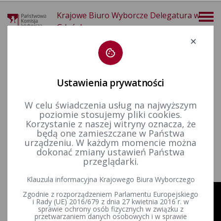
Krajowe Biuro Wyborcze Delegatura w
Gdańsku
Deklaracja dostępności
Ustawienia prywatności
W celu świadczenia usług na najwyższym
poziomie stosujemy pliki cookies.
więcej
Korzystanie z naszej witryny oznacza, że
będą one zamieszczane w Państwa
Dla mediów
Spoty
Wybory do Sejmu i Senatu w 2019 r.
urządzeniu. W każdym momencie można
dokonać zmiany ustawień Państwa
przeglądarki.
Wybory do Sejmu i Senatu 2019: "Jak zgłaszać
nieprawidłowości?" (język polski migowy)
Klauzula informacyjna Krajowego Biura Wyborczego
Zgodnie z rozporządzeniem Parlamentu Europejskiego
i Rady (UE) 2016/679 z dnia 27 kwietnia 2016 r. w
sprawie ochrony osób fizycznych w związku z
przetwarzaniem danych osobowych i w sprawie