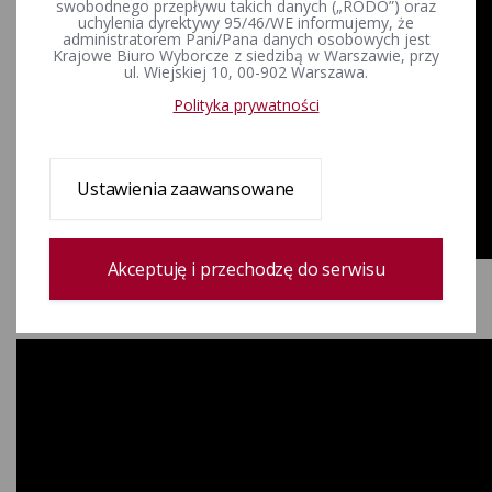
swobodnego przepływu takich danych („RODO”) oraz
uchylenia dyrektywy 95/46/WE informujemy, że
administratorem Pani/Pana danych osobowych jest
Krajowe Biuro Wyborcze z siedzibą w Warszawie, przy
ul. Wiejskiej 10, 00-902 Warszawa.
Polityka prywatności
Ustawienia zaawansowane
Akceptuję i przechodzę do serwisu
Wybory do Sejmu i Senatu 2019: "Jak zgłaszać
nieprawidłowości?"