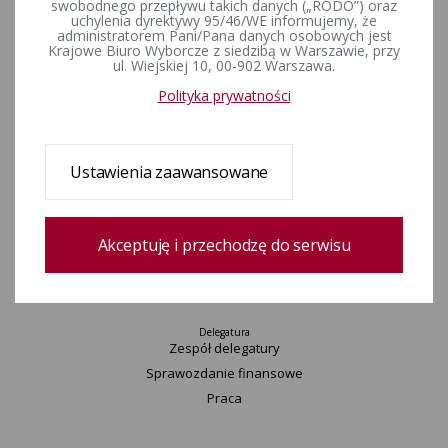
swobodnego przepływu takich danych („RODO”) oraz
Wydarzenia
uchylenia dyrektywy 95/46/WE informujemy, że
administratorem Pani/Pana danych osobowych jest
Informacje
Krajowe Biuro Wyborcze z siedzibą w Warszawie, przy
Wyjaśnienia, stanowiska, komunikaty
ul. Wiejskiej 10, 00-902 Warszawa.
Uchwały
Polityka prywatności
Postanowienia
Urzędnicy wyborczy
Okręgi wyborcze i obwody głosowania
Ustawienia zaawansowane
Konkurs „Wybieram Wybory”
Archiwum
Akceptuję i przechodzę do serwisu
Komisarz
Delegatura
Zespół delegatury
Sprawozdanie finansowe
Praca