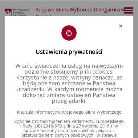
Krajowe Biuro Wyborcze Delegatura w
Gdańsku
Deklaracja dostępności
Ustawienia prywatności
W celu świadczenia usług na najwyższym
poziomie stosujemy pliki cookies.
więcej
Korzystanie z naszej witryny oznacza, że
będą one zamieszczane w Państwa
Finansowanie polityki
Finansowanie kampanii wyborczych
Wybory Samorządowe
urządzeniu. W każdym momencie można
dokonać zmiany ustawień Państwa
przeglądarki.
Nie znaleziono artykułów
Klauzula informacyjna Krajowego Biura Wyborczego
Zgodnie z rozporządzeniem Parlamentu Europejskiego
i Rady (UE) 2016/679 z dnia 27 kwietnia 2016 r. w
sprawie ochrony osób fizycznych w związku z
przetwarzaniem danych osobowych i w sprawie
Aktualności