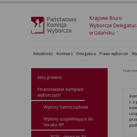
Krajowe Biuro
Wyborcze Delegatur
w Gdańsku
Aktualności
Komisarz
Delegatura
Prawo wyborcze
Wy
Finansow
Akty prawne
Finansowanie kampanii
wyborczych
Kom
r. 
Wybory Samorządowe
kom
uzup
Wybory uzupełniające do
prz
Senatu RP
pod
2025 - okręg nr 33