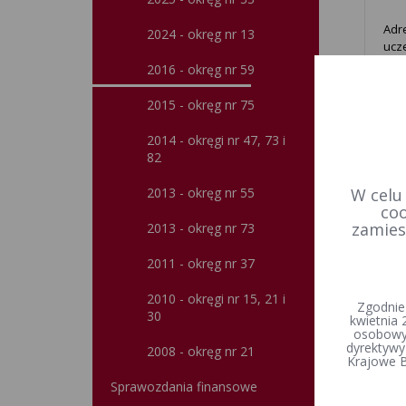
Adr
2024 - okręg nr 13
ucz
Rze
2016 - okręg nr 59
zar
2015 - okręg nr 75
2014 - okręgi nr 47, 73 i
82
2013 - okręg nr 55
W celu
coo
zamies
2013 - okręg nr 73
2011 - okręg nr 37
2010 - okręgi nr 15, 21 i
Zgodnie
30
kwietnia 
osobowyc
dyrektywy
2008 - okręg nr 21
Krajowe B
Sprawozdania finansowe