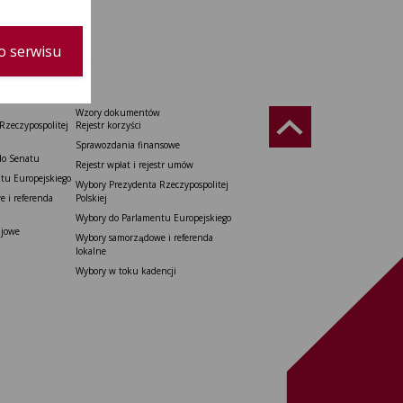
o serwisu
Wzory dokumentów
Rzeczypospolitej
Rejestr korzyści
Sprawozdania finansowe
do Senatu
Rejestr wpłat i rejestr umów
tu Europejskiego
Wybory Prezydenta Rzeczypospolitej
 i referenda
Polskiej
Wybory do Parlamentu Europejskiego
ajowe
Wybory samorządowe i referenda
lokalne
Wybory w toku kadencji