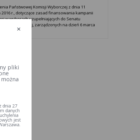
enia Państwowej Komisji Wyborczej z dnia 11
a 2016 r., dotyczące zasad finansowania kampanii
ej w wyborach uzupełniających do Senatu
ospolitej Polskiej, zarządzonych na dzień 6 marca
y pliki
 one
e można
 dnia 27
iem danych
uchylenia
owych jest
 Warszawa.