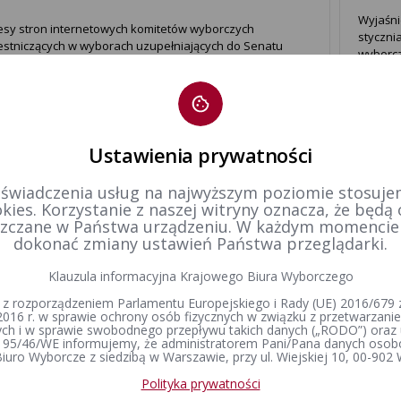
Wyjaśni
esy stron internetowych komitetów wyborczych
styczni
estniczących w wyborach uzupełniających do Senatu
wyborcz
czypospolitej Polskiej w okręgu wyborczym nr 59,
Rzeczyp
ządzonych na dzień 6 marca 2016 r.
2016 r.
Ustawienia prywatności
1
 świadczenia usług na najwyższym poziomie stosujem
kies. Korzystanie z naszej witryny oznacza, że będą
zczane w Państwa urządzeniu. W każdym momenci
dokonać zmiany ustawień Państwa przeglądarki.
Klauzula informacyjna Krajowego Biura Wyborczego
 z rozporządzeniem Parlamentu Europejskiego i Rady (UE) 2016/679 z
2016 r. w sprawie ochrony osób fizycznych w związku z przetwarzan
h i w sprawie swobodnego przepływu takich danych („RODO”) oraz 
 95/46/WE informujemy, że administratorem Pani/Pana danych osob
iuro Wyborcze z siedzibą w Warszawie, przy ul. Wiejskiej 10, 00-902
Polityka prywatności