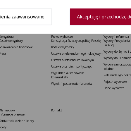
ienia zaawansowane
Akceptuję i przechodzę d
Delegatura
Prawo wyborcze
Wybory i referenda
Zespół delegatury
Konstytucja Rzeczypospolitej Polskiej​
Wybory Prezydenta 
Polskiej
Sprawozdanie finansowe
Kodeks wyborczy
Wybory do Sejmu i 
Praca
Ustawa o referendum ogólnokrajowym
Wybory do Parlamen
Ustawa o referendum lokalnym
Wybory samorządowe
Ustawa o partiach politycznych
lokalne
Wyjaśnienia, stanowiska i
Referenda ogólnokr
komunikaty
Rejestr wyborców
Wyroki i postanowienia sądów
Dane wyborcze
Dla mediów
Kontakt
Informacje prasowe
Kontakt dla dziennikarzy
Spoty