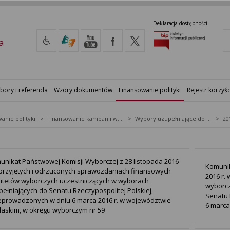
Deklaracja dostępności
a
bory i referenda
Wzory dokumentów
Finansowanie polityki
Rejestr korzyśc
anie polityki
Finansowanie kampanii wyborczych
Wybory uzupełniające do Senatu RP
20
unikat Państwowej Komisji Wyborczej z 28 listopada 2016
Komunik
o przyjętych i odrzuconych sprawozdaniach finansowych
2016 r.
itetów wyborczych uczestniczących w wyborach
wyborcz
ełniających do Senatu Rzeczypospolitej Polskiej,
Senatu 
eprowadzonych w dniu 6 marca 2016 r. w województwie
6 marca 
laskim, w okręgu wyborczym nr 59