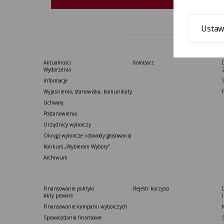
Ustaw
Aktualności
Komisarz
Wydarzenia
Informacje
Wyjaśnienia, stanowiska, komunikaty
Uchwały
Postanowienia
Urzędnicy wyborczy
Okręgi wyborcze i obwody głosowania
Konkurs „Wybieram Wybory”
Archiwum
Finansowanie polityki
Rejestr korzyści
Akty prawne
Finansowanie kampanii wyborczych
Sprawozdania finansowe