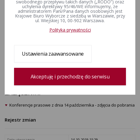
swobodnego przepływu takich danych („RODO”) oraz
uchylenia dyrektywy 95/46/WE informujemy, że
administratorem Pani/Pana danych osobowych jest
Krajowe Biuro Wyborcze z siedzibą w Warszawie, przy
ul. Wiejskiej 10, 00-902 Warszawa.
Polityka prywatności
Ustawienia zaawansowane
Akceptuję i przechodzę do serwisu
ZAŁĄCZNIKI
Konferencje prasowe z dnia 14 października - zdjęcia do pobrania
Rejestr zmian
Data utworzenia
14-10-2019 15:29