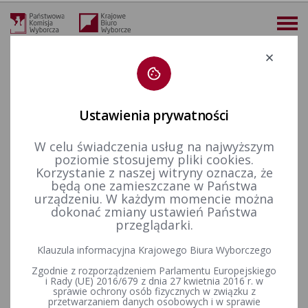
Deklaracja dostępności
Ustawienia prywatności
W celu świadczenia usług na najwyższym
więcej
poziomie stosujemy pliki cookies.
Korzystanie z naszej witryny oznacza, że
Dla mediów
Galeria
Wybory do Sejmu i Senatu w 2019 r.
Wybory do Sejmu i Senatu 2019 - Konferencje prasowe z dnia 14 października
będą one zamieszczane w Państwa
urządzeniu. W każdym momencie można
Wybory do Sejmu i Senatu
dokonać zmiany ustawień Państwa
przeglądarki.
2019 - Konferencje prasowe z
Klauzula informacyjna Krajowego Biura Wyborczego
dnia 14 października
Zgodnie z rozporządzeniem Parlamentu Europejskiego
i Rady (UE) 2016/679 z dnia 27 kwietnia 2016 r. w
sprawie ochrony osób fizycznych w związku z
przetwarzaniem danych osobowych i w sprawie