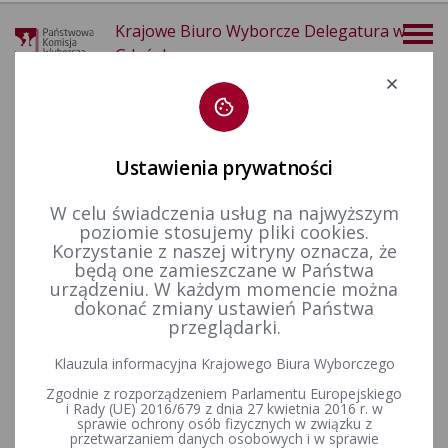
Krajowe Biuro Wyborcze Delegatura w
Gdańsku
Deklaracja dostępności
Ustawienia prywatności
W celu świadczenia usług na najwyższym
poziomie stosujemy pliki cookies.
więcej
Korzystanie z naszej witryny oznacza, że
będą one zamieszczane w Państwa
Finansowanie polityki
Finansowanie kampanii wyborczych
Wybory Samorządowe
Wybory Samorządowe 2024
urządzeniu. W każdym momencie można
dokonać zmiany ustawień Państwa
przeglądarki.
KOMUNIKAT PAŃSTWOWEJ KOMISJI WYBORCZEJ z dnia 28
Klauzula informacyjna Krajowego Biura Wyborczego
października 2025 r. o przyjętych i odrzuconych
Zgodnie z rozporządzeniem Parlamentu Europejskiego
sprawozdaniach finansowych komitetów wyborczych
i Rady (UE) 2016/679 z dnia 27 kwietnia 2016 r. w
uczestniczących w wyborach organów jednostek samorządu
sprawie ochrony osób fizycznych w związku z
terytorialnego przeprowadzonych w dniach 7 i 21 kwietnia
przetwarzaniem danych osobowych i w sprawie