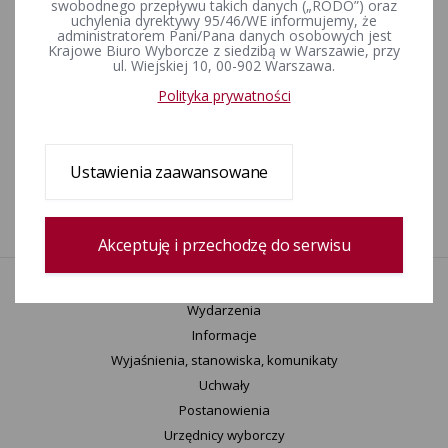
swobodnego przepływu takich danych („RODO”) oraz
2024 r.
uchylenia dyrektywy 95/46/WE informujemy, że
administratorem Pani/Pana danych osobowych jest
Krajowe Biuro Wyborcze z siedzibą w Warszawie, przy
ul. Wiejskiej 10, 00-902 Warszawa.
Komunikat Państwowej Komisji Wyborczej z dnia 31 lipca 2024
r. W sprawie sprawozdań finansowych komitetów
Polityka prywatności
wyborczych uczestniczących w wyborach organów jednostek
samorządu terytorialnego, przeprowadzonych w dniach 7
kwietnia i 21 kwietnia 2024 r.
Ustawienia zaawansowane
1
Akceptuję i przechodzę do serwisu
Aktualności
Wydarzenia
Informacje
Wyjaśnienia, stanowiska, komunikaty
Uchwały
Postanowienia
Urzędnicy wyborczy