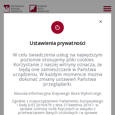
Deklaracja dostępności
Ustawienia prywatności
W celu świadczenia usług na najwyższym
więcej
poziomie stosujemy pliki cookies.
Korzystanie z naszej witryny oznacza, że
Finansowanie polityki
Finansowanie kampanii wyborczych
Wybory uzupełniające do Senatu RP
2014 - okręgi nr 47, 73 i 82
będą one zamieszczane w Państwa
Wyjaśnienia Państwowej Komisji Wyborczej z dnia 5 sierpnia 2014 r. w sprawie zasad finansowania kampanii wyborczej w wyborach do Senatu Rzeczypospolitej Polskiej, zarządzonych na dzień 7 września 2014 r. (ZKF-5721-11/14) Warszawa, dnia 5 sierpnia 2014 r.
urządzeniu. W każdym momencie można
dokonać zmiany ustawień Państwa
Wyjaśnienia Państwowej
przeglądarki.
Komisji Wyborczej z dnia 5
Klauzula informacyjna Krajowego Biura Wyborczego
sierpnia 2014 r. w sprawie
Zgodnie z rozporządzeniem Parlamentu Europejskiego
i Rady (UE) 2016/679 z dnia 27 kwietnia 2016 r. w
zasad finansowania kampanii
sprawie ochrony osób fizycznych w związku z
przetwarzaniem danych osobowych i w sprawie