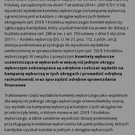
Polskiej, zarządzonych na dzień 7 września 2014 r. (ZKF-5721-1/14),
wysokość wydatków komitetu wyborczego na kampanię wyborczą
ograniczona jest w każdym z okręgów wyborczych limitem
okręgowym (art. 259 § 1 Kodeksu wyborczego). Komitet wyborczy
zgłaszający kandydata, który uzyskał mandat ma prawo do dotacji z
budżetu państwa (art. 286 w zw. z art. 150 ustawy z dnia 5 stycznia
2011 r. – Kodeks wyborczy [Dz. U. Nr 21, poz. 112, z późn. zm.]);
dotacja podmiotowa przysługuje do wysokości wydatków
uwidocznionej w sprawozdaniu wyborczym (art. 150 § 3 Kodeksu
wyborczego). W związku z powyższym
komitety wyborcze
uczestniczące w wyborach w więcej niż jednym okręgu
wyborczym zobowiązane są odrębnie rozliczać wydatki na
kampanię wyborczą w tych okręgach i prowadzić odrębną
rachunkowość oraz sporządzić odrębne sprawozdania
finansowe
.
Traktowanie części wydatków komitetu wyborczego jako wspólnych
dla więcej niż jednego okręgu wyborczego uniemożliwiłoby ocenę,
czy wydatki na kampanię wyborczą w każdym z tych okręgów nie
przekroczyły limitu, o którym mowa w art. 259 § 1 Kodeksu
wyborczego, a także ustalenie wysokości dotacji podmiotowej
przysługującej komitetowi wyborczemu lub partii politycznej, których
kandydat uzyskał mandat w jednym z okręgów wyborczych.