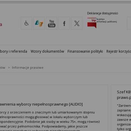
Deklaracja dostępności
a
bory i referenda
Wzory dokumentów
Finansowanie polityki
Rejestr korzyśc
iów
Informacje prasowe
Szef KB
prawo.p
awnienia wyborcy niepełnosprawnego [AUDIO]
"Zarówno
zapisane
rcy z orzeczeniem o znacznym lub umiarkowanym stopniu
wskazują
ełnosprawności mogą głosować w lokalu wyborczym lub
zawsze w
spondencyjnie. Podobnie jak osoby w wieku 75+, mogą również
organiza
ować przez pełnomocnika. Podpowiadamy, jakie jeszcze
tylko or
wnienia przysługują wyborcom niepełnosprawnym.