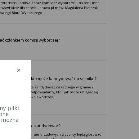
erytorialna komisja, teraz komisarz wyborczy" - na ten i inne
 wywiadzie dla serwisu prawo.pl mówi Magdalena Pietrzak,
jowego Biura Wyborczego.
tać członkiem komisji wyborczej?
 województwie: kto może kandydować do sejmiku?
y już o tym, kto może kandydować na radnego w gminie i
w powiecie. Dziś podpowiadamy, kto i jak może ubiegać się
t radnego sejmiku województwa.
y pliki
 one
e można
 gminie: kto może kandydować?
odzących wyborach samorządowych wyborcy będą głosować