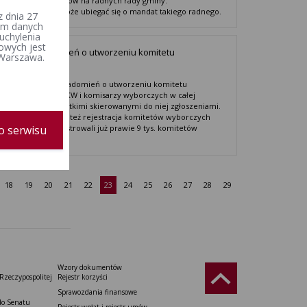
nnymi na kandydatów na radnych rady gminy.
damy, kto i jak może ubiegać się o mandat takiego radnego.
 dnia 27
iem danych
uchylenia
owych jest
iczbę zawiadomień o utworzeniu komitetu
 Warszawa.
zego
yle ostatecznie zawiadomień o utworzeniu komitetu
go wpłynęło do PKW i komisarzy wyborczych w całej
PKW zajęła się wszystkimi skierowanymi do niej zgłoszeniami.
prawnie przebiega też rejestracja komitetów wyborczych
o serwisu
isarzy - ci zarejestrowali już prawie 9 tys. komitetów
ych.
18
19
20
21
22
23
24
25
26
27
28
29
Wzory dokumentów
Rzeczypospolitej
Rejestr korzyści
Sprawozdania finansowe
do Senatu