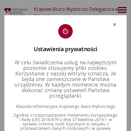
Krajowe Biuro Wyborcze Delegatura w
Gdańsku
Deklaracja dostępności
Ustawienia prywatności
W celu świadczenia usług na najwyższym
poziomie stosujemy pliki cookies.
więcej
Korzystanie z naszej witryny oznacza, że
będą one zamieszczane w Państwa
Dla mediów
Informacje prasowe
urządzeniu. W każdym momencie można
dokonać zmiany ustawień Państwa
przeglądarki.
Komunikat Państwowej Komisji Wyborczej z dnia 13
Klauzula informacyjna Krajowego Biura Wyborczego
października 2019 r. o liczbie osób ujętych w spisach
Zgodnie z rozporządzeniem Parlamentu Europejskiego
wyborców oraz liczbie wyborców, którym wydano karty do
i Rady (UE) 2016/679 z dnia 27 kwietnia 2016 r. w
głosowania do godz. 17:00 w wyborach do Sejmu
sprawie ochrony osób fizycznych w związku z
Rzeczypospolitej Polskiej i do Senatu Rzeczypospolitej
przetwarzaniem danych osobowych i w sprawie