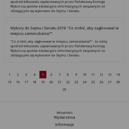
spośród kilkunastu zaplanowanych przez Państwową Komisję
Wyborczą spotów edukacyjno-informacyjnych związanych ze
zbliżającymi się wyborami do Sejmu i Senatu.
Wybory do Sejmu i Senatu 2019: "Co zrobić, aby zagłosować w
miejscu zamieszkania?"
"Co zrobić, aby zagłosować w miejscu zamieszkania?" - to ósmy
spośród kilkunastu zaplanowanych przez Państwową Komisję
Wyborczą spotów edukacyjno-informacyjnych związanych ze
zbliżającymi się wyborami do Sejmu i Senatu.
1
2
3
4
5
6
7
8
9
10
11
12
13
14
15
16
17
18
19
20
21
22
23
24
25
26
27
28
29
Aktualności
Wydarzenia
Informacje