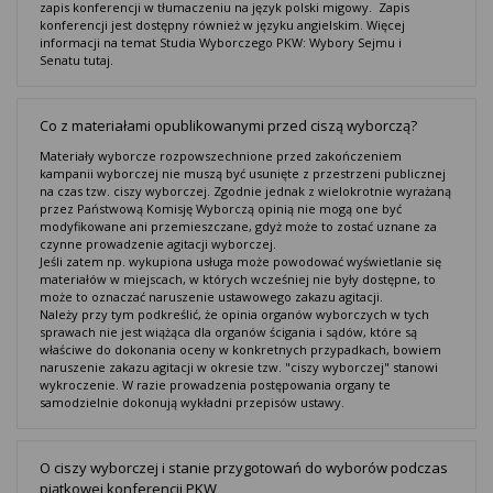
zapis konferencji w tłumaczeniu na język polski migowy. Zapis
konferencji jest dostępny również w języku angielskim. Więcej
informacji na temat Studia Wyborczego PKW: Wybory Sejmu i
Senatu tutaj.
Co z materiałami opublikowanymi przed ciszą wyborczą?
Materiały wyborcze rozpowszechnione przed zakończeniem
kampanii wyborczej nie muszą być usunięte z przestrzeni publicznej
na czas tzw. ciszy wyborczej. Zgodnie jednak z wielokrotnie wyrażaną
przez Państwową Komisję Wyborczą opinią nie mogą one być
modyfikowane ani przemieszczane, gdyż może to zostać uznane za
czynne prowadzenie agitacji wyborczej.
Jeśli zatem np. wykupiona usługa może powodować wyświetlanie się
materiałów w miejscach, w których wcześniej nie były dostępne, to
może to oznaczać naruszenie ustawowego zakazu agitacji.
Należy przy tym podkreślić, że opinia organów wyborczych w tych
sprawach nie jest wiążąca dla organów ścigania i sądów, które są
właściwe do dokonania oceny w konkretnych przypadkach, bowiem
naruszenie zakazu agitacji w okresie tzw. "ciszy wyborczej" stanowi
wykroczenie. W razie prowadzenia postępowania organy te
samodzielnie dokonują wykładni przepisów ustawy.
O ciszy wyborczej i stanie przygotowań do wyborów podczas
piątkowej konferencji PKW